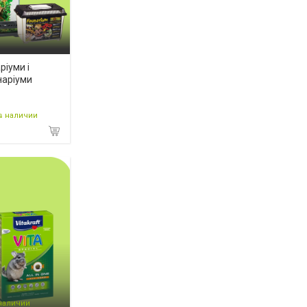
ріуми і
наріуми
в наличии
 наличии