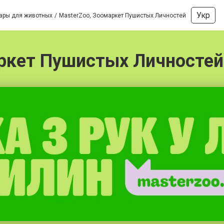
Укр
вары для животных
MasterZoo, Зоомаркет Пушистых Личностей
ркет Пушистых Личностей 