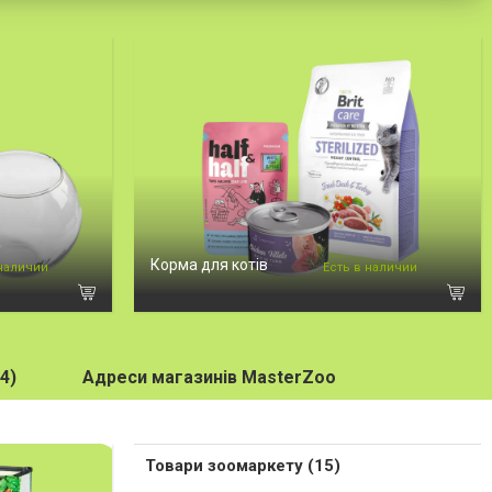
Корма для котів
 наличии
Есть в наличии
4)
Адреси магазинів MasterZoo
Товари зоомаркету (15)