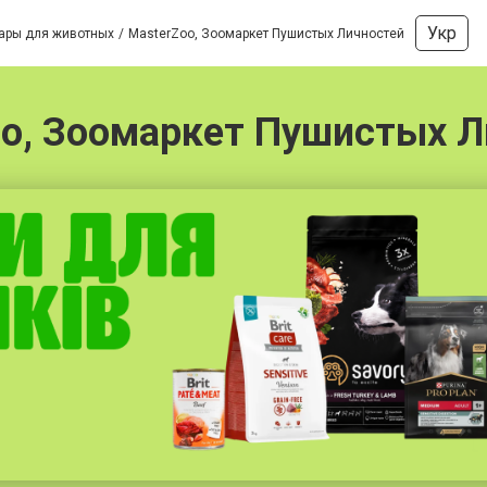
Укр
вары для животных
MasterZoo, Зоомаркет Пушистых Личностей
oo, Зоомаркет Пушистых Л