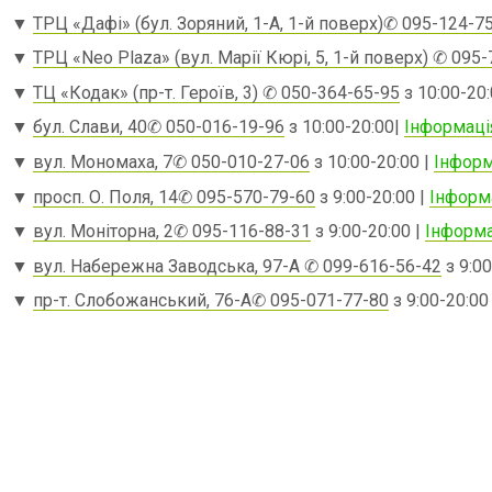
▼
ТРЦ «Дафі» (бул. Зоряний, 1-А, 1-й поверх)
✆ 095-124-7
▼
ТРЦ «Neo Plaza» (вул. Марії Кюрі, 5, 1-й поверх)
✆ 095-
▼
ТЦ «Кодак» (пр-т. Героїв, 3)
✆ 050-364-65-95
з 10:00-20:
▼
бул. Слави, 40
✆ 050-016-19-96
з 10:00-20:00|
Інформаці
▼
вул. Мономаха, 7
✆ 050-010-27-06
з 10:00-20:00 |
Інформ
▼
просп. О. Поля, 14
✆ 095-570-79-60
з 9:00-20:00 |
Інформ
▼
вул. Моніторна, 2
✆ 095-116-88-31
з 9:00-20:00 |
Інформа
▼
вул. Набережна Заводська, 97-А
✆ 099-616-56-42
з 9:00
▼
пр-т. Слобожанський, 76-А
✆ 095-071-77-80
з 9:00-20:00