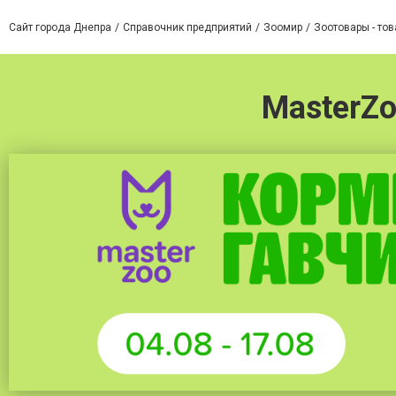
Сайт города Днепра
Справочник предприятий
Зоомир
Зоотовары - то
MasterZ