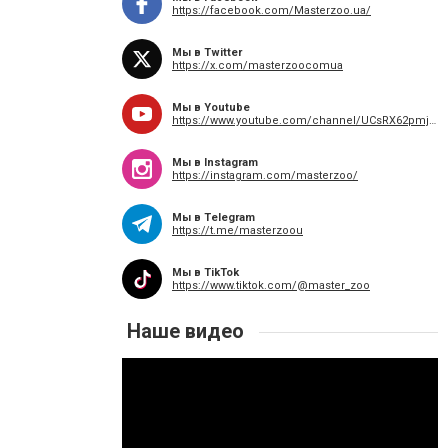
https://facebook.com/Masterzoo.ua/
Мы в Twitter
https://x.com/masterzoocomua
Мы в Youtube
https://www.youtube.com/channel/UCsRX62pmj2dGOFLcc3I634w
Мы в Instagram
https://instagram.com/masterzoo/
Мы в Telegram
https://t.me/masterzoou
Мы в TikTok
https://www.tiktok.com/@master_zoo
Наше видео